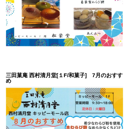
三田菓庵 西村清月堂[１F/和菓子] 7月のおすす
め